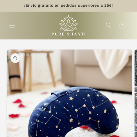
Ir
¡Envío gratuito en pedidos superiores a 25€!
directamente
al contenido
Carrito
Ir
directamente
a la
información
del producto