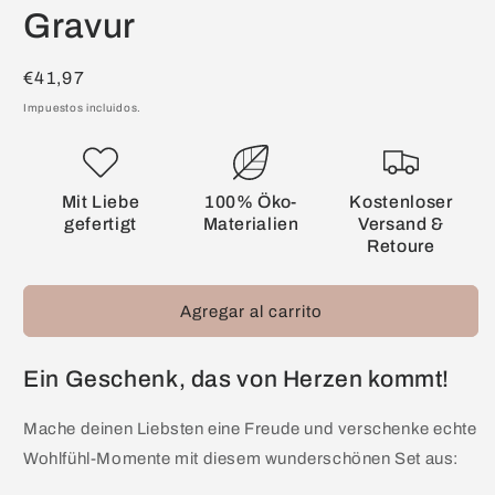
Gravur
Precio
€41,97
habitual
Impuestos incluidos.
Mit Liebe
100% Öko-
Kostenloser
gefertigt
Materialien
Versand &
Retoure
Agregar al carrito
Ein Geschenk, das von Herzen kommt!
Mache deinen Liebsten eine Freude und verschenke echte
Wohlfühl-Momente mit diesem wunderschönen Set aus: